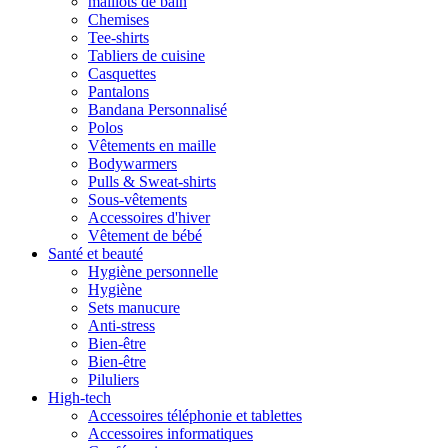
maillots de bain
Chemises
Tee-shirts
Tabliers de cuisine
Casquettes
Pantalons
Bandana Personnalisé
Polos
Vêtements en maille
Bodywarmers
Pulls & Sweat-shirts
Sous-vêtements
Accessoires d'hiver
Vêtement de bébé
Santé et beauté
Hygiène personnelle
Hygiène
Sets manucure
Anti-stress
Bien-être
Bien-être
Piluliers
High-tech
Accessoires téléphonie et tablettes
Accessoires informatiques