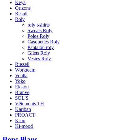
Keya
Orizons
Result
Roly
roly t-shirts
Sweats Roly
Polos Roly
Casquettes Roly
Pantalon roly
Gilets Roly
Vestes Roly
Russell
Workteam
Velilla
Yoko
Ekston
Branve
SOL'S
Vêtements TH
Kariban
PROACT
K-up
Ki-mood
Bons Plans