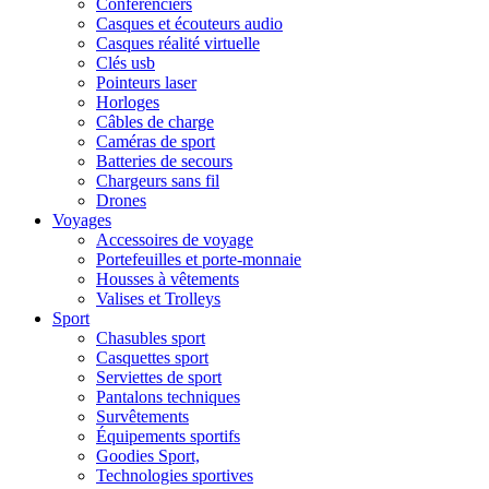
Conférenciers
Casques et écouteurs audio
Casques réalité virtuelle
Clés usb
Pointeurs laser
Horloges
Câbles de charge
Caméras de sport
Batteries de secours
Chargeurs sans fil
Drones
Voyages
Accessoires de voyage
Portefeuilles et porte-monnaie
Housses à vêtements
Valises et Trolleys
Sport
Chasubles sport
Casquettes sport
Serviettes de sport
Pantalons techniques
Survêtements
Équipements sportifs
Goodies Sport,
Technologies sportives