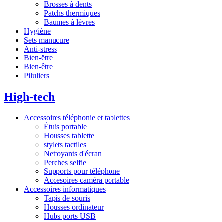
Brosses à dents
Patchs thermiques
Baumes à lèvres
Hygiène
Sets manucure
Anti-stress
Bien-être
Bien-être
Piluliers
High-tech
Accessoires téléphonie et tablettes
Étuis portable
Housses tablette
stylets tactiles
Nettoyants d'écran
Perches selfie
Supports pour téléphone
Accesoires caméra portable
Accessoires informatiques
Tapis de souris
Housses ordinateur
Hubs ports USB