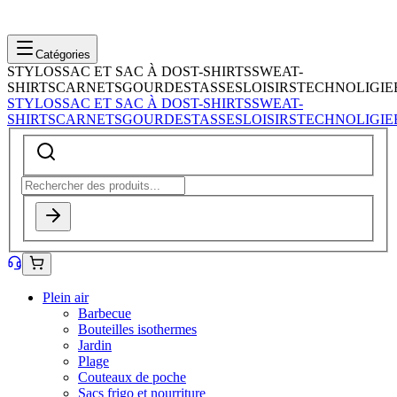
Catégories
STYLOS
SAC ET SAC À DOS
T-SHIRTS
SWEAT-
SHIRTS
CARNETS
GOURDES
TASSES
LOISIRS
TECHNOLIGIE
STYLOS
SAC ET SAC À DOS
T-SHIRTS
SWEAT-
SHIRTS
CARNETS
GOURDES
TASSES
LOISIRS
TECHNOLIGIE
Plein air
Barbecue
Bouteilles isothermes
Jardin
Plage
Couteaux de poche
Sacs frigo et nourriture