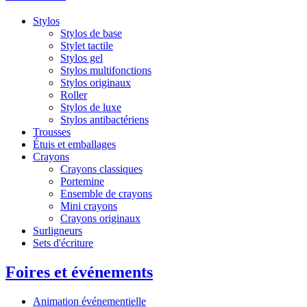
Stylos
Stylos de base
Stylet tactile
Stylos gel
Stylos multifonctions
Stylos originaux
Roller
Stylos de luxe
Stylos antibactériens
Trousses
Étuis et emballages
Crayons
Crayons classiques
Portemine
Ensemble de crayons
Mini crayons
Crayons originaux
Surligneurs
Sets d'écriture
Foires et événements
Animation événementielle