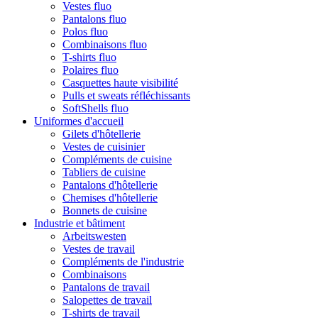
Vestes fluo
Pantalons fluo
Polos fluo
Combinaisons fluo
T-shirts fluo
Polaires fluo
Casquettes haute visibilité
Pulls et sweats réfléchissants
SoftShells fluo
Uniformes d'accueil
Gilets d'hôtellerie
Vestes de cuisinier
Compléments de cuisine
Tabliers de cuisine
Pantalons d'hôtellerie
Chemises d'hôtellerie
Bonnets de cuisine
Industrie et bâtiment
Arbeitswesten
Vestes de travail
Compléments de l'industrie
Combinaisons
Pantalons de travail
Salopettes de travail
T-shirts de travail