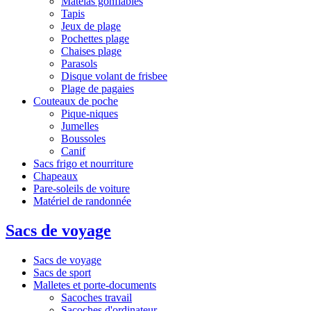
Matelas gonflables
Tapis
Jeux de plage
Pochettes plage
Chaises plage
Parasols
Disque volant de frisbee
Plage de pagaies
Couteaux de poche
Pique-niques
Jumelles
Boussoles
Canif
Sacs frigo et nourriture
Chapeaux
Pare-soleils de voiture
Matériel de randonnée
Sacs de voyage
Sacs de voyage
Sacs de sport
Malletes et porte-documents
Sacoches travail
Sacoches d'ordinateur