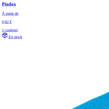
Piodox
À partir de
0,82 €
1 couleurs
En stock