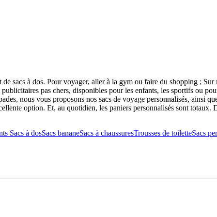
de sacs à dos. Pour voyager, aller à la gym ou faire du shopping ; Sur no
publicitaires pas chers, disponibles pour les enfants, les sportifs ou po
apades, nous vous proposons nos sacs de voyage personnalisés, ainsi que 
cellente option. Et, au quotidien, les paniers personnalisés sont totaux. 
nts
Sacs à dos
Sacs banane
Sacs à chaussures
Trousses de toilette
Sacs per