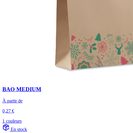
BAO MEDIUM
À partir de
0,27 €
1 couleurs
En stock