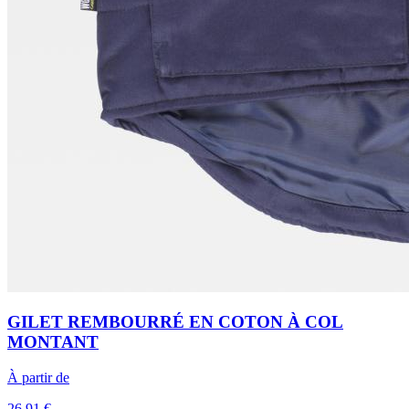
GILET REMBOURRÉ EN COTON À COL
MONTANT
À partir de
26,91 €