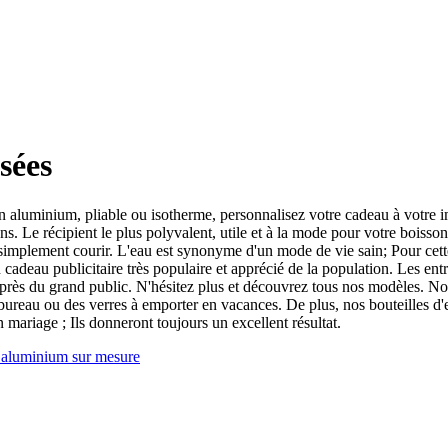
sées
n aluminium, pliable ou isotherme, personnalisez votre cadeau à votre 
. Le récipient le plus polyvalent, utile et à la mode pour votre boisson
 simplement courir. L'eau est synonyme d'un mode de vie sain; Pour cette 
 cadeau publicitaire très populaire et apprécié de la population. Les entre
près du grand public. N'hésitez plus et découvrez tous nos modèles. Nou
u bureau ou des verres à emporter en vacances. De plus, nos bouteilles d
 mariage ; Ils donneront toujours un excellent résultat.
n aluminium sur mesure