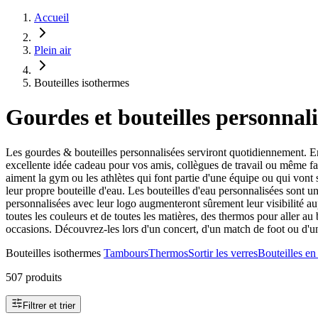
Accueil
Plein air
Bouteilles isothermes
Gourdes et bouteilles personnali
Les gourdes & bouteilles personnalisées serviront quotidiennement. E
excellente idée cadeau pour vos amis, collègues de travail ou même fans
aiment la gym ou les athlètes qui font partie d'une équipe ou qui vont
leur propre bouteille d'eau. Les bouteilles d'eau personnalisées sont un
personnalisées avec leur logo augmenteront sûrement leur visibilité au
toutes les couleurs et de toutes les matières, des thermos pour aller a
occasions. Découvrez-les lors d'un concert, d'un match de foot ou d'un
Bouteilles isothermes
Tambours
Thermos
Sortir les verres
Bouteilles e
507 produits
Filtrer et trier