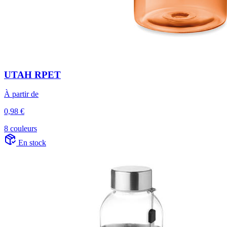
UTAH RPET
À partir de
0,98 €
8 couleurs
En stock