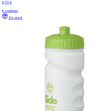
0,55 €
6 couleurs
En stock