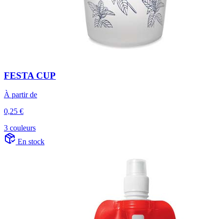
FESTA CUP
À partir de
0,25 €
3 couleurs
En stock