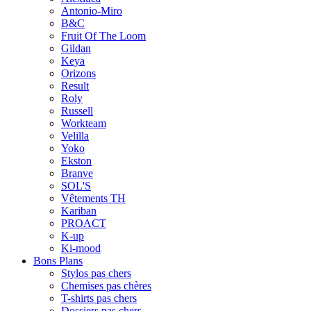
Antonio-Miro
B&C
Fruit Of The Loom
Gildan
Keya
Orizons
Result
Roly
Russell
Workteam
Velilla
Yoko
Ekston
Branve
SOL'S
Vêtements TH
Kariban
PROACT
K-up
Ki-mood
Bons Plans
Stylos pas chers
Chemises pas chères
T-shirts pas chers
Dossiers pas chers