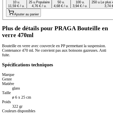
10 u.
25 u.
Populaire
50 u.
100 u.
250 u.
Le plus
11,59 € / u.
4,76 € / u.
4,68 € / u.
3,94 € / u.
3,74 €
Ajouter au panier
Plus de détails pour PRAGA Bouteille en
verre 470ml
Bouteille en verre avec couvercle en PP permettant la suspension.
Contenance 470 ml. Ne convient pas aux boissons gazeuses. Anti
fuite.
Spécifications techniques
Marque
Genre
Matière
glass
Taille
ø 6 x 25 cm
Poids
322 gr
Couleurs disponibles