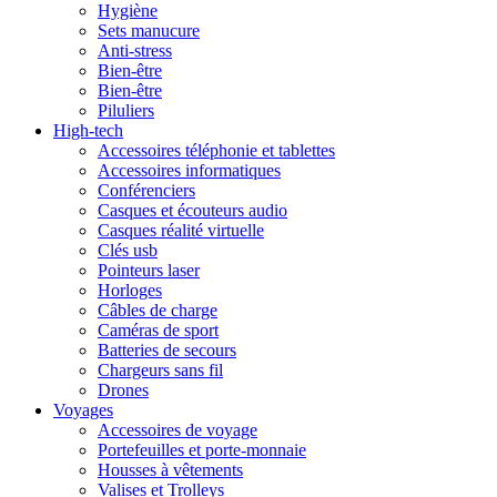
Hygiène
Sets manucure
Anti-stress
Bien-être
Bien-être
Piluliers
High-tech
Accessoires téléphonie et tablettes
Accessoires informatiques
Conférenciers
Casques et écouteurs audio
Casques réalité virtuelle
Clés usb
Pointeurs laser
Horloges
Câbles de charge
Caméras de sport
Batteries de secours
Chargeurs sans fil
Drones
Voyages
Accessoires de voyage
Portefeuilles et porte-monnaie
Housses à vêtements
Valises et Trolleys