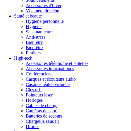
Sous-vêtements
Accessoires d'hiver
Vêtement de bébé
Santé et beauté
Hygiène personnelle
Hygiène
Sets manucure
Anti-stress
Bien-être
Bien-être
Piluliers
High-tech
Accessoires téléphonie et tablettes
Accessoires informatiques
Conférenciers
Casques et écouteurs audio
Casques réalité virtuelle
Clés usb
Pointeurs laser
Horloges
Câbles de charge
Caméras de sport
Batteries de secours
Chargeurs sans fil
Drones