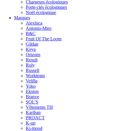
Chargeurs écologiques
Porte-clés écologiques
Noël écologique
Marques
Alexluca
Antonio-Miro
B&C
Fruit Of The Loom
Gildan
Keya
Orizons
Result
Roly
Russell
Workteam
Velilla
Yoko
Ekston
Branve
SOL'S
Vêtements TH
Kariban
PROACT
K-up
Ki-mood