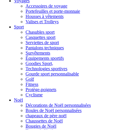
Voyages
Accessoires de voyage
Portefeuilles et porte-monnaie
Housses à vêtements
Valises et Trolleys
Sport
Chasubles sport
Casquettes sport
Serviettes de sport
Pantalons techniques
Survêtements
Équipements sportifs
Goodies Sport,
Technologies sportives
Gourde sport personnalisable
Golf
Fitness
Protège-poignets
Cyclisme
Noël
Décorations de Noël personnalisées
Boules de Noël personnalisées
chapeaux de père noël
Chaussettes de Noël
Bougies de Noël