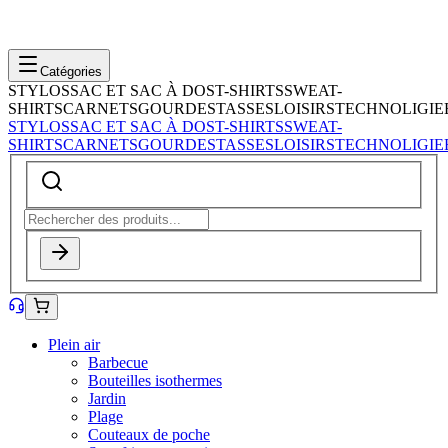
Catégories
STYLOS
SAC ET SAC À DOS
T-SHIRTS
SWEAT-
SHIRTS
CARNETS
GOURDES
TASSES
LOISIRS
TECHNOLIGIE
STYLOS
SAC ET SAC À DOS
T-SHIRTS
SWEAT-
SHIRTS
CARNETS
GOURDES
TASSES
LOISIRS
TECHNOLIGIE
Plein air
Barbecue
Bouteilles isothermes
Jardin
Plage
Couteaux de poche