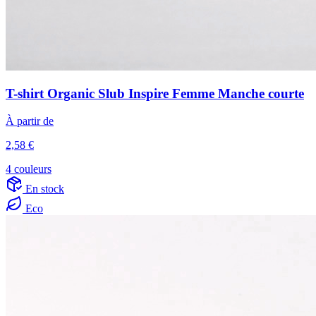
T-shirt Organic Slub Inspire Femme Manche courte
À partir de
2,58 €
4 couleurs
En stock
Eco