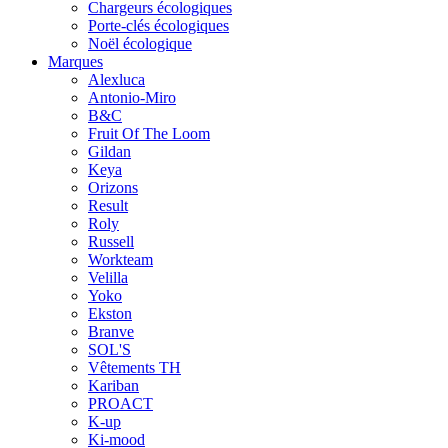
Chargeurs écologiques
Porte-clés écologiques
Noël écologique
Marques
Alexluca
Antonio-Miro
B&C
Fruit Of The Loom
Gildan
Keya
Orizons
Result
Roly
Russell
Workteam
Velilla
Yoko
Ekston
Branve
SOL'S
Vêtements TH
Kariban
PROACT
K-up
Ki-mood