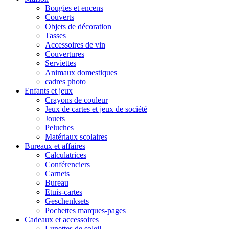
Bougies et encens
Couverts
Objets de décoration
Tasses
Accessoires de vin
Couvertures
Serviettes
Animaux domestiques
cadres photo
Enfants et jeux
Crayons de couleur
Jeux de cartes et jeux de société
Jouets
Peluches
Matériaux scolaires
Bureaux et affaires
Calculatrices
Conférenciers
Carnets
Bureau
Etuis-cartes
Geschenksets
Pochettes marques-pages
Cadeaux et accessoires
Lunettes de soleil