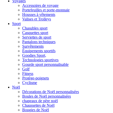
Voyages
Accessoires de voyage
Portefeuilles et porte-monnaie
Housses à vêtements
Valises et Trolleys
Sport
Chasubles sport
Casquettes sport
Serviettes de sport
Pantalons techniques
Survêtements
Équipements sportifs
Goodies Sport,
Technologies sportives
Gourde sport personnalisable
Golf
Fitness
Protège-poignets
Cyclisme
Noël
Décorations de Noël personnalisées
Boules de Noël personnalisées
chapeaux de père noël
Chaussettes de Noël
Bougies de Noël