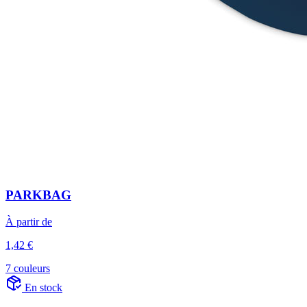
PARKBAG
À partir de
1,42 €
7 couleurs
En stock