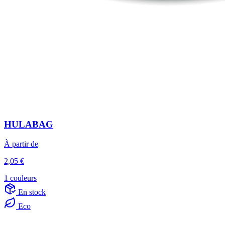
HULABAG
À partir de
2,05 €
1 couleurs
En stock
Eco