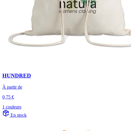
HUNDRED
À partir de
0,75 €
1 couleurs
En stock