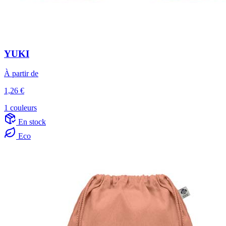
YUKI
À partir de
1,26 €
1 couleurs
En stock
Eco