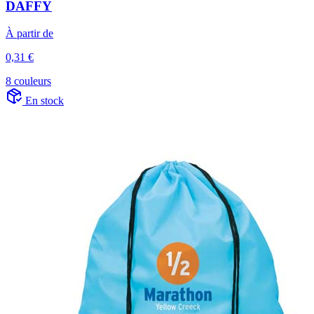
DAFFY
À partir de
0,31 €
8 couleurs
En stock