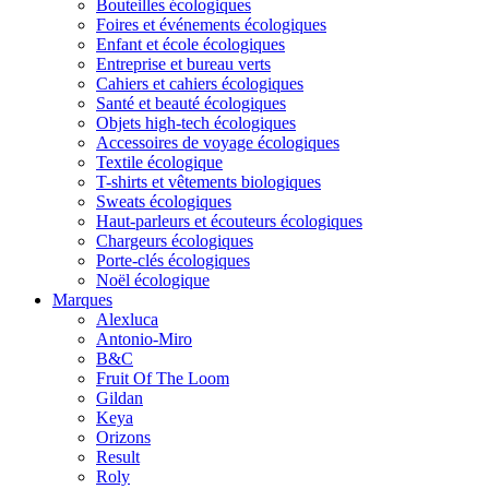
Bouteilles écologiques
Foires et événements écologiques
Enfant et école écologiques
Entreprise et bureau verts
Cahiers et cahiers écologiques
Santé et beauté écologiques
Objets high-tech écologiques
Accessoires de voyage écologiques
Textile écologique
T-shirts et vêtements biologiques
Sweats écologiques
Haut-parleurs et écouteurs écologiques
Chargeurs écologiques
Porte-clés écologiques
Noël écologique
Marques
Alexluca
Antonio-Miro
B&C
Fruit Of The Loom
Gildan
Keya
Orizons
Result
Roly