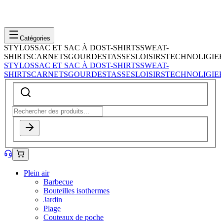
Catégories
STYLOS
SAC ET SAC À DOS
T-SHIRTS
SWEAT-
SHIRTS
CARNETS
GOURDES
TASSES
LOISIRS
TECHNOLIGIE
STYLOS
SAC ET SAC À DOS
T-SHIRTS
SWEAT-
SHIRTS
CARNETS
GOURDES
TASSES
LOISIRS
TECHNOLIGIE
Plein air
Barbecue
Bouteilles isothermes
Jardin
Plage
Couteaux de poche