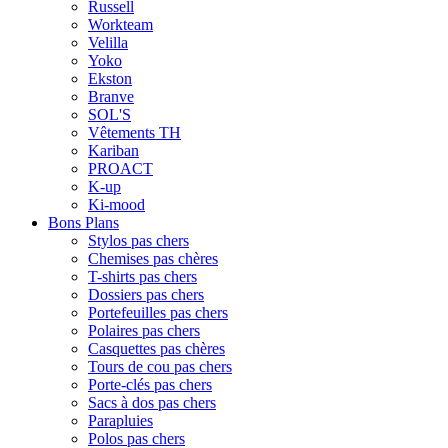
Russell
Workteam
Velilla
Yoko
Ekston
Branve
SOL'S
Vêtements TH
Kariban
PROACT
K-up
Ki-mood
Bons Plans
Stylos pas chers
Chemises pas chères
T-shirts pas chers
Dossiers pas chers
Portefeuilles pas chers
Polaires pas chers
Casquettes pas chères
Tours de cou pas chers
Porte-clés pas chers
Sacs à dos pas chers
Parapluies
Polos pas chers