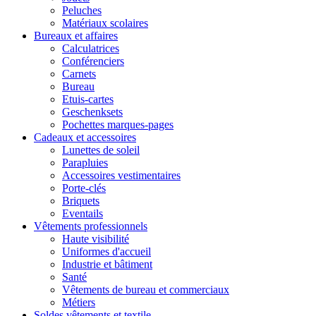
Peluches
Matériaux scolaires
Bureaux et affaires
Calculatrices
Conférenciers
Carnets
Bureau
Etuis-cartes
Geschenksets
Pochettes marques-pages
Cadeaux et accessoires
Lunettes de soleil
Parapluies
Accessoires vestimentaires
Porte-clés
Briquets
Eventails
Vêtements professionnels
Haute visibilité
Uniformes d'accueil
Industrie et bâtiment
Santé
Vêtements de bureau et commerciaux
Métiers
Soldes vêtements et textile