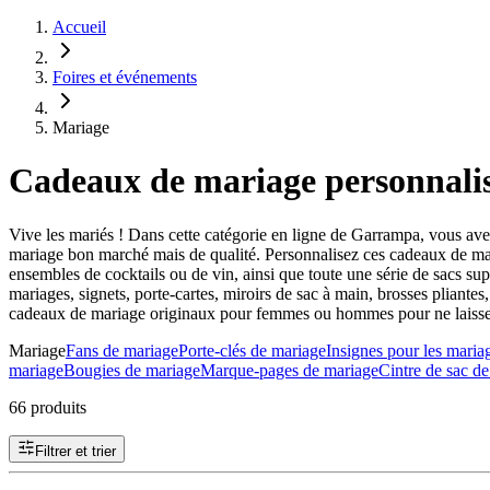
Accueil
Foires et événements
Mariage
Cadeaux de mariage personnali
Vive les mariés ! Dans cette catégorie en ligne de Garrampa, vous avez
mariage bon marché mais de qualité. Personnalisez ces cadeaux de mari
ensembles de cocktails ou de vin, ainsi que toute une série de sacs supe
mariages, signets, porte-cartes, miroirs de sac à main, brosses pliantes
cadeaux de mariage originaux pour femmes ou hommes pour ne laisser pe
Mariage
Fans de mariage
Porte-clés de mariage
Insignes pour les maria
mariage
Bougies de mariage
Marque-pages de mariage
Cintre de sac d
66 produits
Filtrer et trier