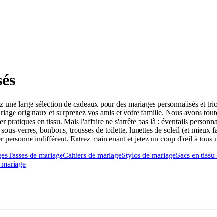
sés
 une large sélection de cadeaux pour des mariages personnalisés et trio
age originaux et surprenez vos amis et votre famille. Nous avons toutes 
r pratiques en tissu. Mais l'affaire ne s'arrête pas là : éventails personn
, sous-verres, bonbons, trousses de toilette, lunettes de soleil (et mieu
rsonne indifférent. Entrez maintenant et jetez un coup d'œil à tous nos
ges
Tasses de mariage
Cahiers de mariage
Stylos de mariage
Sacs en tissu
e mariage