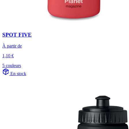
SPOT FIVE
À partir de
1,10 €
5 couleurs
En stock