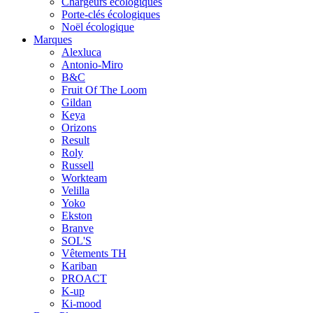
Chargeurs écologiques
Porte-clés écologiques
Noël écologique
Marques
Alexluca
Antonio-Miro
B&C
Fruit Of The Loom
Gildan
Keya
Orizons
Result
Roly
Russell
Workteam
Velilla
Yoko
Ekston
Branve
SOL'S
Vêtements TH
Kariban
PROACT
K-up
Ki-mood