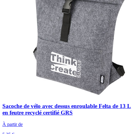
Sacoche de vélo avec dessus enroulable Felta de 13 L
en feutre recyclé certifié GRS
À partir de