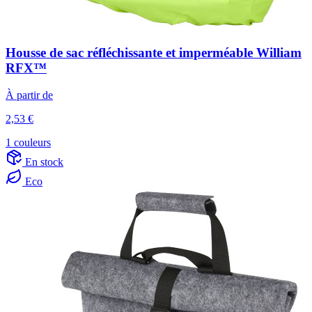
Housse de sac réfléchissante et imperméable William
RFX™
À partir de
2,53 €
1 couleurs
En stock
Eco