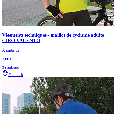
Vêtements techniques - maillot de cyclisme adulte
GIRO VALENTO
À partir de
3,80 €
3 couleurs
En stock