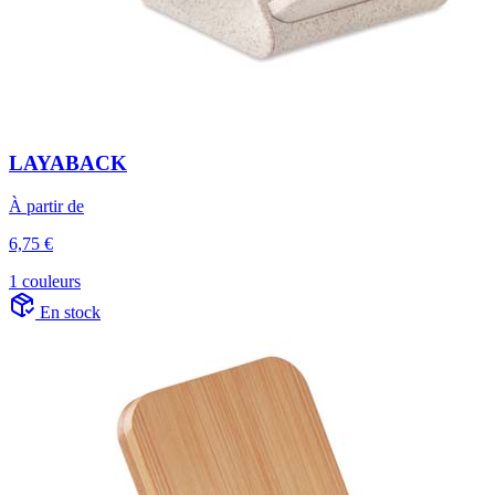
LAYABACK
À partir de
6,75 €
1 couleurs
En stock