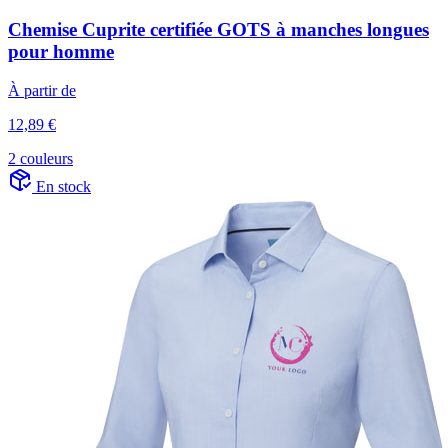
Chemise Cuprite certifiée GOTS à manches longues
pour homme
À partir de
12,89 €
2 couleurs
En stock