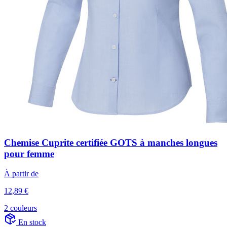
Chemise Cuprite certifiée GOTS à manches longues
pour femme
À partir de
12,89 €
2 couleurs
En stock