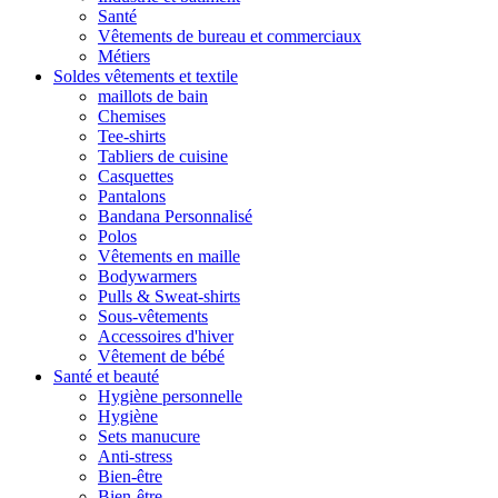
Santé
Vêtements de bureau et commerciaux
Métiers
Soldes vêtements et textile
maillots de bain
Chemises
Tee-shirts
Tabliers de cuisine
Casquettes
Pantalons
Bandana Personnalisé
Polos
Vêtements en maille
Bodywarmers
Pulls & Sweat-shirts
Sous-vêtements
Accessoires d'hiver
Vêtement de bébé
Santé et beauté
Hygiène personnelle
Hygiène
Sets manucure
Anti-stress
Bien-être
Bien-être