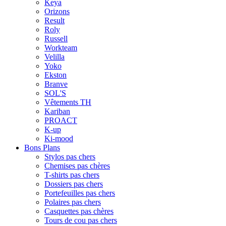
Keya
Orizons
Result
Roly
Russell
Workteam
Velilla
Yoko
Ekston
Branve
SOL'S
Vêtements TH
Kariban
PROACT
K-up
Ki-mood
Bons Plans
Stylos pas chers
Chemises pas chères
T-shirts pas chers
Dossiers pas chers
Portefeuilles pas chers
Polaires pas chers
Casquettes pas chères
Tours de cou pas chers