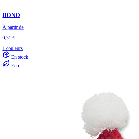
BONO
À partir de
0,31 €
1 couleurs
En stock
Eco