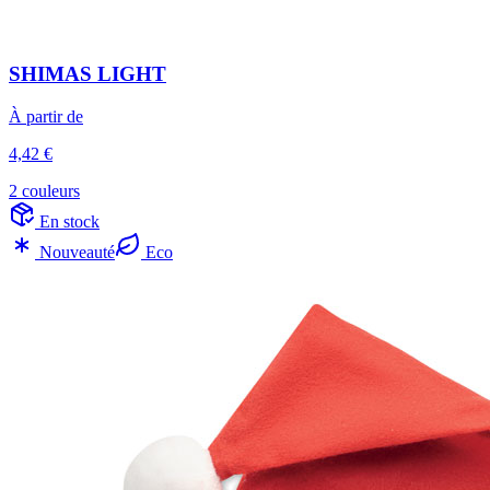
SHIMAS LIGHT
À partir de
4,42 €
2 couleurs
En stock
Nouveauté
Eco