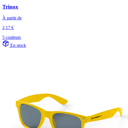
Trinox
À partir de
2,17 €
5 couleurs
En stock