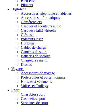
Bien-être
Piluliers
High-tech
Accessoires téléphonie et tablettes
Accessoires informatiques
Conférenciers
Casques et écouteurs audio
Casques réalité virtuelle
Clés usb
Pointeurs laser
Horloges
Câbles de charge
Caméras de sport
Batteries de secours
Chargeurs sans fil
Drones
Voyages
Accessoires de voyage
Portefeuilles et porte-monnaie
Housses à vêtements
Valises et Trolleys
Sport
Chasubles sport
Casquettes sport
Serviettes de sport