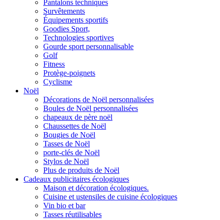
Pantalons techniques
Survêtements
Équipements sportifs
Goodies Sport,
Technologies sportives
Gourde sport personnalisable
Golf
Fitness
Protège-poignets
Cyclisme
Noël
Décorations de Noël personnalisées
Boules de Noël personnalisées
chapeaux de père noël
Chaussettes de Noël
Bougies de Noël
Tasses de Noël
porte-clés de Noël
Stylos de Noël
Plus de produits de Noël
Cadeaux publicitaires écologiques
Maison et décoration écologiques.
Cuisine et ustensiles de cuisine écologiques
Vin bio et bar
Tasses réutilisables