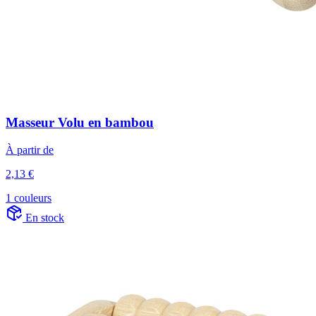
Masseur Volu en bambou
À partir de
2,13 €
1 couleurs
En stock