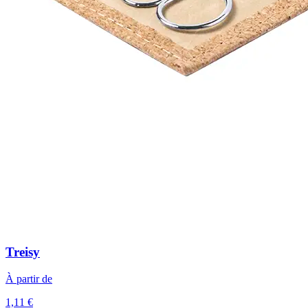
Treisy
À partir de
1,11 €