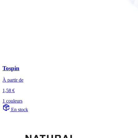
Tospin
À partir de
1,58 €
1 couleurs
En stock