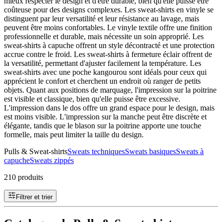
mieux respecter le design et d'être durable, bien qu'elle puisse être
coûteuse pour des designs complexes. Les sweat-shirts en vinyle se
distinguent par leur versatilité et leur résistance au lavage, mais
peuvent être moins confortables. Le vinyle textile offre une finition
professionnelle et durable, mais nécessite un soin approprié. Les
sweat-shirts à capuche offrent un style décontracté et une protection
accrue contre le froid. Les sweat-shirts à fermeture éclair offrent de
la versatilité, permettant d'ajuster facilement la température. Les
sweat-shirts avec une poche kangourou sont idéals pour ceux qui
apprécient le confort et cherchent un endroit où ranger de petits
objets. Quant aux positions de marquage, l'impression sur la poitrine
est visible et classique, bien qu'elle puisse être excessive.
L'impression dans le dos offre un grand espace pour le design, mais
est moins visible. L'impression sur la manche peut être discrète et
élégante, tandis que le blason sur la poitrine apporte une touche
formelle, mais peut limiter la taille du design.
Pulls & Sweat-shirts
Sweats techniques
Sweats basiques
Sweats à
capuche
Sweats zippés
210 produits
Filtrer et trier