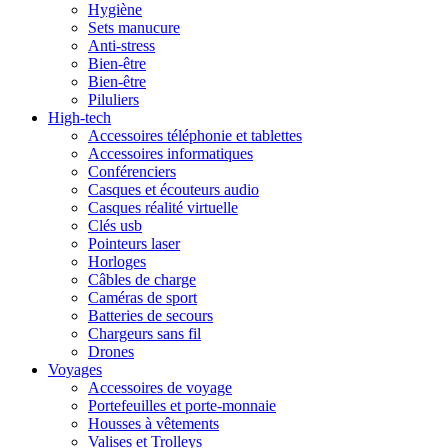
Hygiène
Sets manucure
Anti-stress
Bien-être
Bien-être
Piluliers
High-tech
Accessoires téléphonie et tablettes
Accessoires informatiques
Conférenciers
Casques et écouteurs audio
Casques réalité virtuelle
Clés usb
Pointeurs laser
Horloges
Câbles de charge
Caméras de sport
Batteries de secours
Chargeurs sans fil
Drones
Voyages
Accessoires de voyage
Portefeuilles et porte-monnaie
Housses à vêtements
Valises et Trolleys