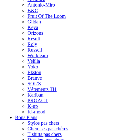
Antonio-Miro
B&C
Fruit Of The Loom
Gildan
Keya
Orizons
Result
Roly
Russell
Workteam
Velilla
Yoko
Ekston
Branve
SOL'S
Vêtements TH
Kariban
PROACT
K-up
Ki-mood
Bons Plans
Stylos pas chers
Chemises pas chères
T-shirts pas chers
Dossiers pas chers