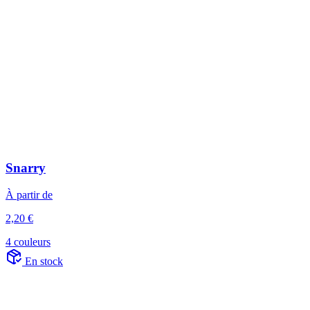
Snarry
À partir de
2,20 €
4 couleurs
En stock