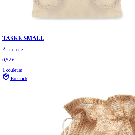
TASKE SMALL
À partir de
0,52 €
1 couleurs
En stock