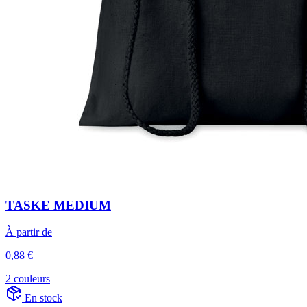
TASKE MEDIUM
À partir de
0,88 €
2 couleurs
En stock