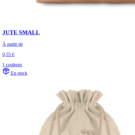
JUTE SMALL
À partir de
0,55 €
1 couleurs
En stock