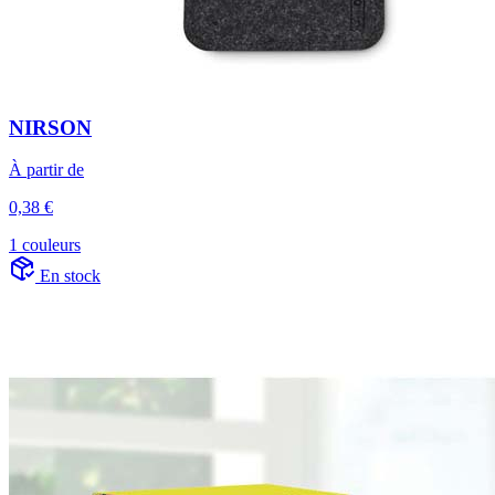
NIRSON
À partir de
0,38 €
1 couleurs
En stock