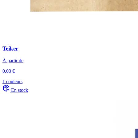
Teiker
À partir de
0,03 €
1 couleurs
En stock