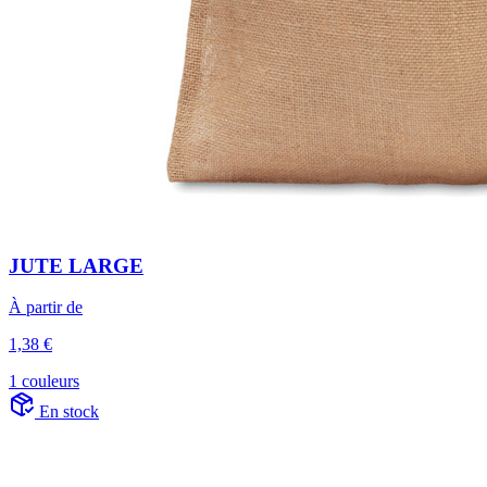
JUTE LARGE
À partir de
1,38 €
1 couleurs
En stock