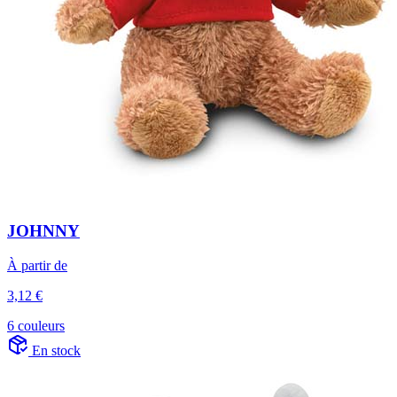
JOHNNY
À partir de
3,12 €
6 couleurs
En stock