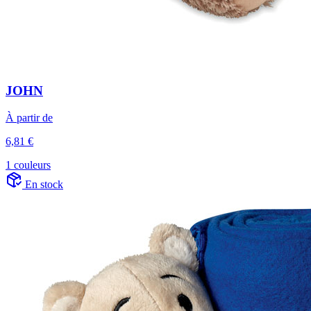
JOHN
À partir de
6,81 €
1 couleurs
En stock