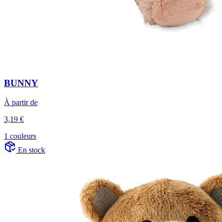
BUNNY
À partir de
3,19 €
1 couleurs
En stock