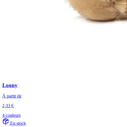
Loony
À partir de
2,33 €
4 couleurs
En stock