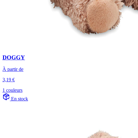
DOGGY
À partir de
3,19 €
1 couleurs
En stock