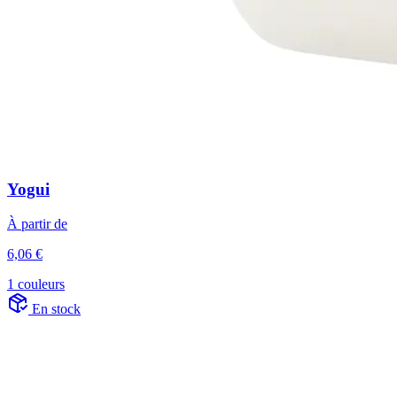
Yogui
À partir de
6,06 €
1 couleurs
En stock