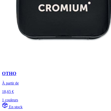
OTHO
À partir de
18,65 €
1 couleurs
En stock