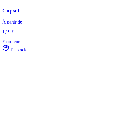
Cupsol
À partir de
1,19 €
7 couleurs
En stock