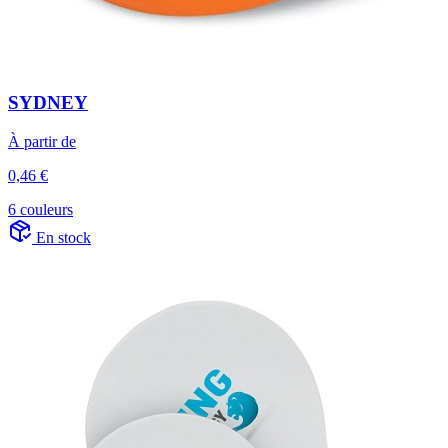
SYDNEY
À partir de
0,46 €
6 couleurs
En stock