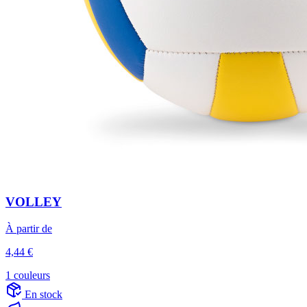
VOLLEY
À partir de
4,44 €
1 couleurs
En stock