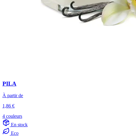
PILA
À partir de
1,86 €
4 couleurs
En stock
Eco