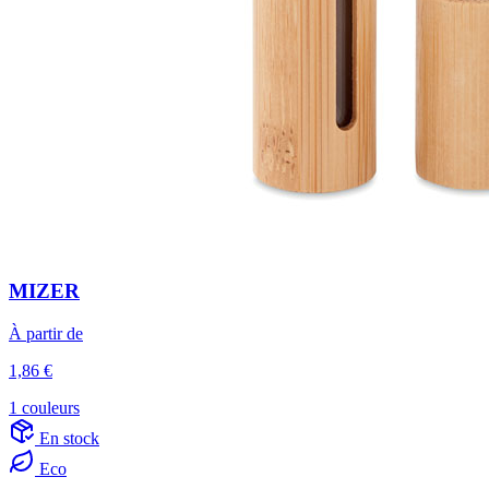
MIZER
À partir de
1,86 €
1 couleurs
En stock
Eco