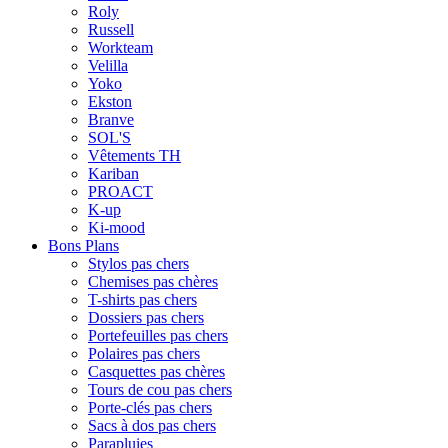
Roly
Russell
Workteam
Velilla
Yoko
Ekston
Branve
SOL'S
Vêtements TH
Kariban
PROACT
K-up
Ki-mood
Bons Plans
Stylos pas chers
Chemises pas chères
T-shirts pas chers
Dossiers pas chers
Portefeuilles pas chers
Polaires pas chers
Casquettes pas chères
Tours de cou pas chers
Porte-clés pas chers
Sacs à dos pas chers
Parapluies