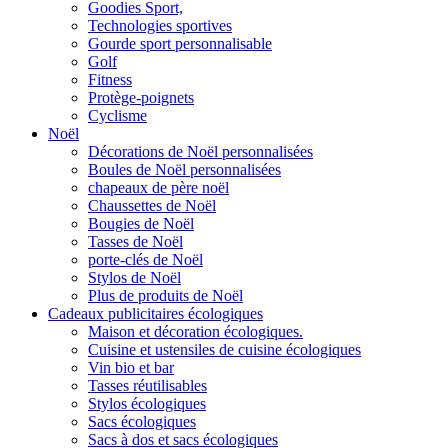
Goodies Sport,
Technologies sportives
Gourde sport personnalisable
Golf
Fitness
Protège-poignets
Cyclisme
Noël
Décorations de Noël personnalisées
Boules de Noël personnalisées
chapeaux de père noël
Chaussettes de Noël
Bougies de Noël
Tasses de Noël
porte-clés de Noël
Stylos de Noël
Plus de produits de Noël
Cadeaux publicitaires écologiques
Maison et décoration écologiques.
Cuisine et ustensiles de cuisine écologiques
Vin bio et bar
Tasses réutilisables
Stylos écologiques
Sacs écologiques
Sacs à dos et sacs écologiques