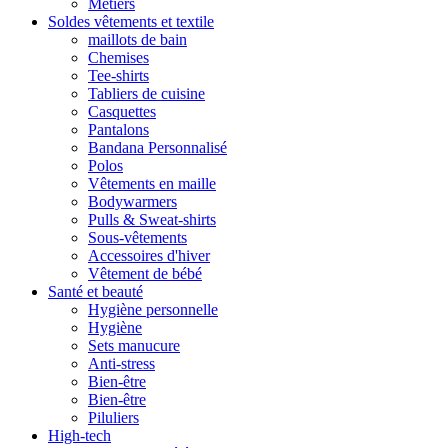
Métiers
Soldes vêtements et textile
maillots de bain
Chemises
Tee-shirts
Tabliers de cuisine
Casquettes
Pantalons
Bandana Personnalisé
Polos
Vêtements en maille
Bodywarmers
Pulls & Sweat-shirts
Sous-vêtements
Accessoires d'hiver
Vêtement de bébé
Santé et beauté
Hygiène personnelle
Hygiène
Sets manucure
Anti-stress
Bien-être
Bien-être
Piluliers
High-tech