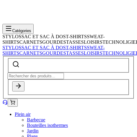
Catégories
STYLOS
SAC ET SAC À DOS
T-SHIRTS
SWEAT-
SHIRTS
CARNETS
GOURDES
TASSES
LOISIRS
TECHNOLIGIE
STYLOS
SAC ET SAC À DOS
T-SHIRTS
SWEAT-
SHIRTS
CARNETS
GOURDES
TASSES
LOISIRS
TECHNOLIGIE
Plein air
Barbecue
Bouteilles isothermes
Jardin
Plage