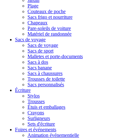
Jardin
Plage
Couteaux de poche
Sacs frigo et nourriture
Chapeaux
Pare-soleils de voiture
Matériel de randonnée
Sacs de voyage
Sacs de voyage
Sacs de sport
Malletes et porte-documents
Sacs à dos
Sacs banane
Sacs à chaussures
Trousses de toilette
Sacs personnalisés
Écriture
Stylos
Trousses
Étuis et emballages
Crayons
Surligneurs
Sets d'écriture
Foires et événements
Animation événementielle