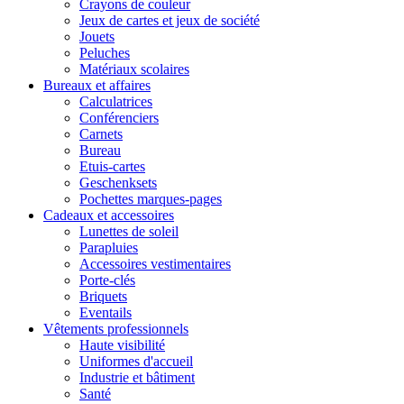
Crayons de couleur
Jeux de cartes et jeux de société
Jouets
Peluches
Matériaux scolaires
Bureaux et affaires
Calculatrices
Conférenciers
Carnets
Bureau
Etuis-cartes
Geschenksets
Pochettes marques-pages
Cadeaux et accessoires
Lunettes de soleil
Parapluies
Accessoires vestimentaires
Porte-clés
Briquets
Eventails
Vêtements professionnels
Haute visibilité
Uniformes d'accueil
Industrie et bâtiment
Santé