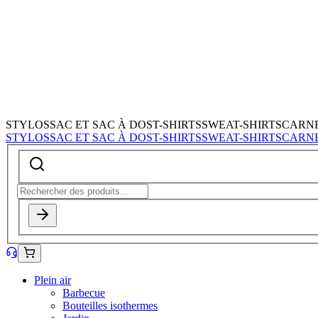
STYLOS
SAC ET SAC À DOS
T-SHIRTS
SWEAT-SHIRTS
CARN
STYLOS
SAC ET SAC À DOS
T-SHIRTS
SWEAT-SHIRTS
CARN
Plein air
Barbecue
Bouteilles isothermes