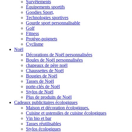
Survêtements
Équipements sportifs
Goodies Sport,
Technologies sportives
Gourde sport personnalisable
Golf
Fitness
Protège-poignets
Cyclisme
Noël
Décorations de Noël personnalisées
Boules de Noël personnalisées
chapeaux de père noël
Chaussettes de Noël
Bougies de Noël
Tasses de Noël
porte-clés de Noël
Stylos de Noël
Plus de produits de Noël
Cadeaux publicitaires écologiques
Maison et décoration écologiques.
Cuisine et ustensiles de cuisine écologiques
Vin bio et bar
Tasses réutilisables
Stylos écologiques