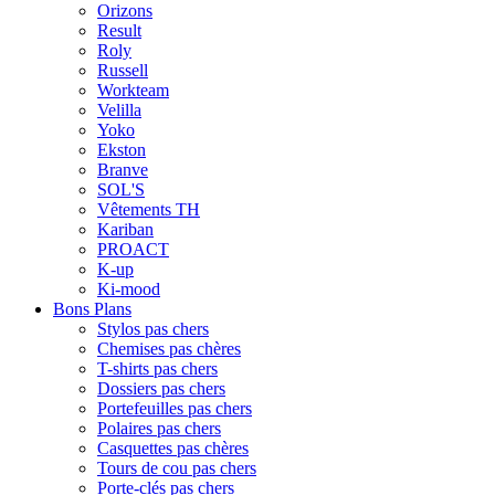
Orizons
Result
Roly
Russell
Workteam
Velilla
Yoko
Ekston
Branve
SOL'S
Vêtements TH
Kariban
PROACT
K-up
Ki-mood
Bons Plans
Stylos pas chers
Chemises pas chères
T-shirts pas chers
Dossiers pas chers
Portefeuilles pas chers
Polaires pas chers
Casquettes pas chères
Tours de cou pas chers
Porte-clés pas chers