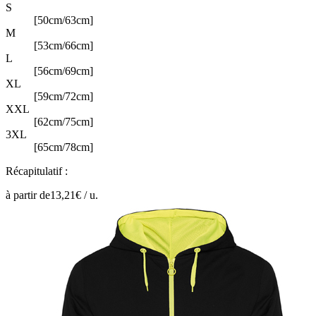
S
[50cm/63cm]
M
[53cm/66cm]
L
[56cm/69cm]
XL
[59cm/72cm]
XXL
[62cm/75cm]
3XL
[65cm/78cm]
Récapitulatif :
à partir de
13,21
€ /
u.