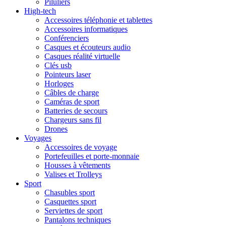
Piluliers
High-tech
Accessoires téléphonie et tablettes
Accessoires informatiques
Conférenciers
Casques et écouteurs audio
Casques réalité virtuelle
Clés usb
Pointeurs laser
Horloges
Câbles de charge
Caméras de sport
Batteries de secours
Chargeurs sans fil
Drones
Voyages
Accessoires de voyage
Portefeuilles et porte-monnaie
Housses à vêtements
Valises et Trolleys
Sport
Chasubles sport
Casquettes sport
Serviettes de sport
Pantalons techniques