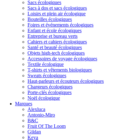
Sacs écologiques
Sacs à dos et sacs écologiques
Loisirs et plein air écologique
Bouteilles écologiques
Foires et événements écologiques
Enfant et école écologiques
Entreprise et bureau verts
Cahiers et cahiers écologiques
Santé et beauté écologiques
Objets high-tech écologiques
Accessoires de voyage écologiques
Textile écologique
T-shirts et vêtements biologiques
Sweats écologiques
Haut-parleurs et écouteurs écologiques
Chargeurs écologiques
Porte-clés écologiques
Noël écologique
Marques
Alexluca
Antonio-Miro
B&C
Fruit Of The Loom
Gildan
Keya