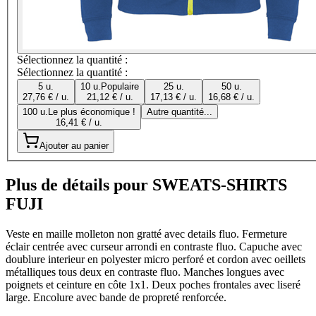
Sélectionnez la quantité :
Sélectionnez la quantité :
5 u.
10 u.
Populaire
25 u.
50 u.
27,76 € / u.
21,12 € / u.
17,13 € / u.
16,68 € / u.
100 u.
Le plus économique !
Autre quantité...
16,41 € / u.
Ajouter au panier
Plus de détails pour SWEATS-SHIRTS
FUJI
Veste en maille molleton non gratté avec details fluo. Fermeture
éclair centrée avec curseur arrondi en contraste fluo. Capuche avec
doublure interieur en polyester micro perforé et cordon avec oeillets
métalliques tous deux en contraste fluo. Manches longues avec
poignets et ceinture en côte 1x1. Deux poches frontales avec liseré
large. Encolure avec bande de propreté renforcée.