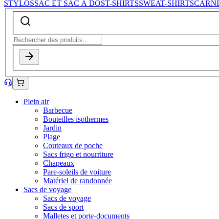
STYLOS
SAC ET SAC À DOS
T-SHIRTS
SWEAT-SHIRTS
CARN
Plein air
Barbecue
Bouteilles isothermes
Jardin
Plage
Couteaux de poche
Sacs frigo et nourriture
Chapeaux
Pare-soleils de voiture
Matériel de randonnée
Sacs de voyage
Sacs de voyage
Sacs de sport
Malletes et porte-documents