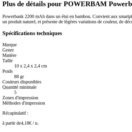
Plus de détails pour POWERBAM Power
Powerbank 2200 mAh dans un étui en bambou. Convient aux smartpho
un produit naturel, et présente de légères variations de couleur, de déco
Spécifications techniques
Marque
Genre
Matière
Taille
10 x 2,4 x 2,4 cm
Poids
88 gr
Couleurs disponibles
Quantité minimale
5
Zones d'impression
Méthodes d'impression
Récapitulatif :
à partir de
4,18
€ /
u.