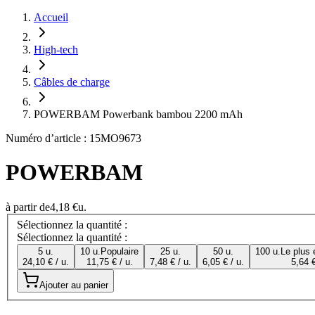
Accueil
High-tech
Câbles de charge
POWERBAM Powerbank bambou 2200 mAh
Numéro d’article : 15MO9673
POWERBAM
à partir de
4,18 €
u.
Sélectionnez la quantité :
Sélectionnez la quantité :
5 u.
10 u.
Populaire
25 u.
50 u.
100 u.
Le plus
24,10 € / u.
11,75 € / u.
7,48 € / u.
6,05 € / u.
5,64 €
Ajouter au panier