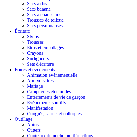
Sacs à dos
Sacs banane
Sacs à chaussures
Trousses de toilette
Sacs personnalisés
Écriture
Stylos
Trousses
Étuis et emballages
Crayons
Surligneurs
Sets d'écriture
Foires et événements
Animation événementielle
Anniversaires
Mariage
Campagnes électorales
Enterrements de vie de garçon
Événements sportifs
Manifestation
Congrès, salons et colloques
Outillage
Autos
Cutters
Couteaux de poche multifonctions