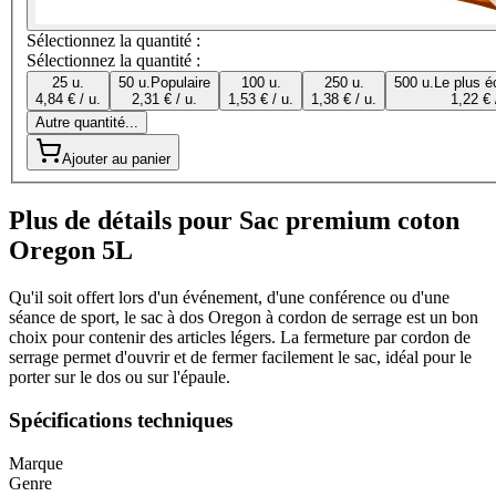
Sélectionnez la quantité :
Sélectionnez la quantité :
25 u.
50 u.
Populaire
100 u.
250 u.
500 u.
Le plus é
4,84 € / u.
2,31 € / u.
1,53 € / u.
1,38 € / u.
1,22 € 
Autre quantité...
Ajouter au panier
Plus de détails pour Sac premium coton
Oregon 5L
Qu'il soit offert lors d'un événement, d'une conférence ou d'une
séance de sport, le sac à dos Oregon à cordon de serrage est un bon
choix pour contenir des articles légers. La fermeture par cordon de
serrage permet d'ouvrir et de fermer facilement le sac, idéal pour le
porter sur le dos ou sur l'épaule.
Spécifications techniques
Marque
Genre