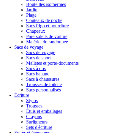
Bouteilles isothermes
Jardin
Plage
Couteaux de poche
Sacs frigo et nourriture
Chapeaux
Pare-soleils de voiture
Matériel de randonnée
Sacs de voyage
Sacs de voyage
Sacs de sport
Malletes et porte-documents
Sacs à dos
Sacs banane
Sacs à chaussures
Trousses de toilette
Sacs personnalisés
Écriture
Stylos
Trousses
Étuis et emballages
Crayons
Surligneurs
Sets d'écriture
Foires et événements