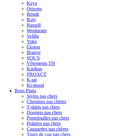
Keya
Orizons
Result
Roly
Russell
Workteam
Velilla
Yoko
Ekston
Branve
SOL'S
Vêtements TH
Kariban
PROACT
K-up
Ki-mood
Bons Plans
Stylos pas chers
Chemises pas chères
T-shirts pas chers
Dossiers pas chers
Portefeuilles pas chers
Polaires pas chers
Casquettes pas chères
Tours de cou pas chers