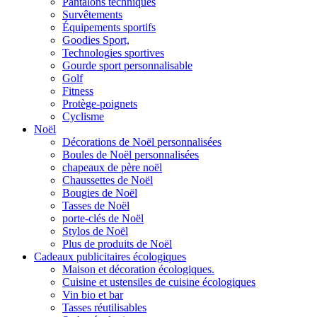
Pantalons techniques
Survêtements
Équipements sportifs
Goodies Sport,
Technologies sportives
Gourde sport personnalisable
Golf
Fitness
Protège-poignets
Cyclisme
Noël
Décorations de Noël personnalisées
Boules de Noël personnalisées
chapeaux de père noël
Chaussettes de Noël
Bougies de Noël
Tasses de Noël
porte-clés de Noël
Stylos de Noël
Plus de produits de Noël
Cadeaux publicitaires écologiques
Maison et décoration écologiques.
Cuisine et ustensiles de cuisine écologiques
Vin bio et bar
Tasses réutilisables