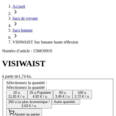
Accueil
Sacs de voyage
Sacs banane
VISIWAIST Sac banane haute réflexion
Numéro d’article : 15MO9919
VISIWAIST
à partir de
1,74 €
u.
Sélectionnez la quantité :
Sélectionnez la quantité :
10 u.
25 u.
Populaire
50 u.
100 u.
11,81 € / u.
4,92 € / u.
3,45 € / u.
2,72 € / u.
250 u.
Le plus économique !
Autre quantité...
2,63 € / u.
Ajouter au panier