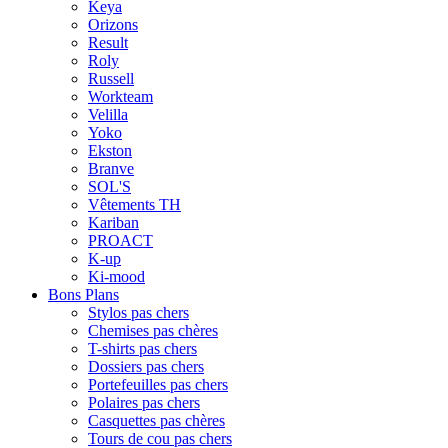
Keya
Orizons
Result
Roly
Russell
Workteam
Velilla
Yoko
Ekston
Branve
SOL'S
Vêtements TH
Kariban
PROACT
K-up
Ki-mood
Bons Plans
Stylos pas chers
Chemises pas chères
T-shirts pas chers
Dossiers pas chers
Portefeuilles pas chers
Polaires pas chers
Casquettes pas chères
Tours de cou pas chers