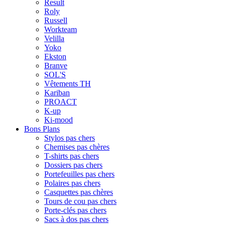
Result
Roly
Russell
Workteam
Velilla
Yoko
Ekston
Branve
SOL'S
Vêtements TH
Kariban
PROACT
K-up
Ki-mood
Bons Plans
Stylos pas chers
Chemises pas chères
T-shirts pas chers
Dossiers pas chers
Portefeuilles pas chers
Polaires pas chers
Casquettes pas chères
Tours de cou pas chers
Porte-clés pas chers
Sacs à dos pas chers