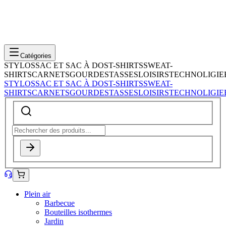
Catégories
STYLOS
SAC ET SAC À DOS
T-SHIRTS
SWEAT-
SHIRTS
CARNETS
GOURDES
TASSES
LOISIRS
TECHNOLIGIE
STYLOS
SAC ET SAC À DOS
T-SHIRTS
SWEAT-
SHIRTS
CARNETS
GOURDES
TASSES
LOISIRS
TECHNOLIGIE
Plein air
Barbecue
Bouteilles isothermes
Jardin