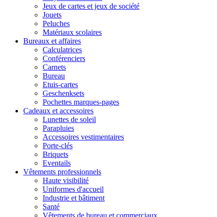
Jeux de cartes et jeux de société
Jouets
Peluches
Matériaux scolaires
Bureaux et affaires
Calculatrices
Conférenciers
Carnets
Bureau
Etuis-cartes
Geschenksets
Pochettes marques-pages
Cadeaux et accessoires
Lunettes de soleil
Parapluies
Accessoires vestimentaires
Porte-clés
Briquets
Eventails
Vêtements professionnels
Haute visibilité
Uniformes d'accueil
Industrie et bâtiment
Santé
Vêtements de bureau et commerciaux