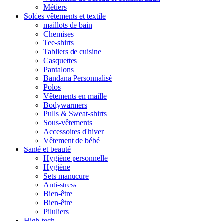
Métiers
Soldes vêtements et textile
maillots de bain
Chemises
Tee-shirts
Tabliers de cuisine
Casquettes
Pantalons
Bandana Personnalisé
Polos
Vêtements en maille
Bodywarmers
Pulls & Sweat-shirts
Sous-vêtements
Accessoires d'hiver
Vêtement de bébé
Santé et beauté
Hygiène personnelle
Hygiène
Sets manucure
Anti-stress
Bien-être
Bien-être
Piluliers
High-tech