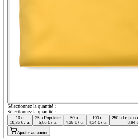
Sélectionnez la quantité :
Sélectionnez la quantité :
10 u.
25 u.
Populaire
50 u.
100 u.
250 u.
Le plus
10,26 € / u.
5,86 € / u.
4,39 € / u.
4,34 € / u.
3,94 €
Ajouter au panier