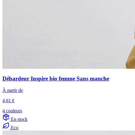
Débardeur Inspire bio femme Sans manche
À partir de
4,61 €
4 couleurs
En stock
Eco