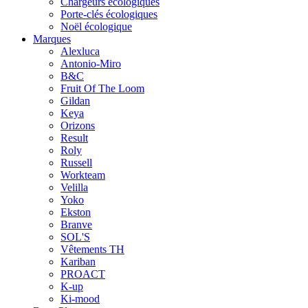
Chargeurs écologiques
Porte-clés écologiques
Noël écologique
Marques
Alexluca
Antonio-Miro
B&C
Fruit Of The Loom
Gildan
Keya
Orizons
Result
Roly
Russell
Workteam
Velilla
Yoko
Ekston
Branve
SOL'S
Vêtements TH
Kariban
PROACT
K-up
Ki-mood