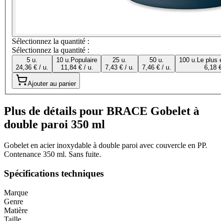
Sélectionnez la quantité :
Sélectionnez la quantité :
5 u.
10 u.
Populaire
25 u.
50 u.
100 u.
Le plus
24,36 € / u.
11,84 € / u.
7,43 € / u.
7,46 € / u.
6,18 €
Ajouter au panier
Plus de détails pour BRACE Gobelet à
double paroi 350 ml
Gobelet en acier inoxydable à double paroi avec couvercle en PP.
Contenance 350 ml. Sans fuite.
Spécifications techniques
Marque
Genre
Matière
Taille