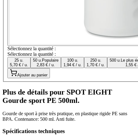
Sélectionnez la quantité :
Sélectionnez la quantité :
25 u.
50 u.
Populaire
100 u.
250 u.
500 u.
Le plus é
5,70 € / u.
2,83 € / u.
1,94 € / u.
1,70 € / u.
1,55 € 
Ajouter au panier
Plus de détails pour SPOT EIGHT
Gourde sport PE 500ml.
Gourde de sport à prise très pratique, en plastique rigide PE sans
BPA. Contenance: 500 ml. Anti fuite.
Spécifications techniques