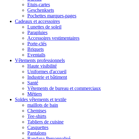
Etuis-cartes
Geschenksets
Pochettes marques-pages
Cadeaux et accessoires
Lunettes de soleil
Parapluies
Accessoires vestimentaires
Porte-clés
Briquets
Eventails
Vêtements professionnels
Haute visibilité
Uniformes d'accueil
Industrie et bâtiment
Santé
Vêtements de bureau et commerciaux
Métiers
Soldes vêtements et textile
maillots de bain
Chemises
Tee-shirts
Tabliers de cuisine
Casquettes
Pantalons
Bandana Personnalisé