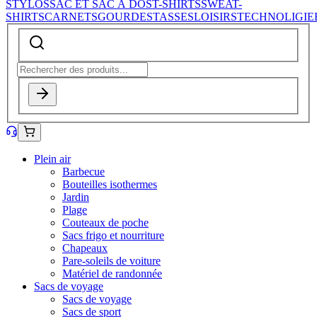
STYLOS
SAC ET SAC À DOS
T-SHIRTS
SWEAT-
SHIRTS
CARNETS
GOURDES
TASSES
LOISIRS
TECHNOLIGIE
Plein air
Barbecue
Bouteilles isothermes
Jardin
Plage
Couteaux de poche
Sacs frigo et nourriture
Chapeaux
Pare-soleils de voiture
Matériel de randonnée
Sacs de voyage
Sacs de voyage
Sacs de sport