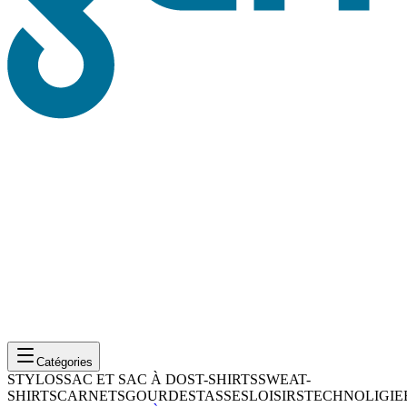
Catégories
STYLOS
SAC ET SAC À DOS
T-SHIRTS
SWEAT-
SHIRTS
CARNETS
GOURDES
TASSES
LOISIRS
TECHNOLIGIE