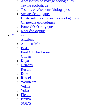
Accessoires de voyage écologiques
Textile écologique
T-shirts et vêtements biologiques
Sweats écologiques
Haut-parleurs et écouteurs écologiques
Chargeurs écologiques
Porte-clés écologiques
Noël écologique
Marques
Alexluca
Antonio-Miro
B&C
Fruit Of The Loom
Gildan
Keya
Orizons
Result
Roly
Russell
Workteam
Velilla
Yoko
Ekston
Branve
SOL'S