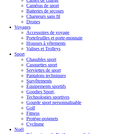
Câbles de charge
Caméras de sport
Batteries de secours
Chargeurs sans fil
Drones
Voyages
Accessoires de voyage
Portefeuilles et porte-monnaie
Housses à vêtements
Valises et Trolleys
Sport
Chasubles sport
Casquettes sport
Serviettes de sport
Pantalons techniques
Survêtements
Équipements sportifs
Goodies Sport,
Technologies sportives
Gourde sport personnalisable
Golf
Fitness
Protège-poignets
Cyclisme
Noël