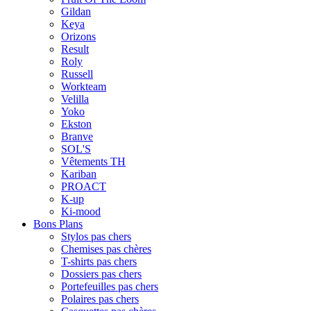
Gildan
Keya
Orizons
Result
Roly
Russell
Workteam
Velilla
Yoko
Ekston
Branve
SOL'S
Vêtements TH
Kariban
PROACT
K-up
Ki-mood
Bons Plans
Stylos pas chers
Chemises pas chères
T-shirts pas chers
Dossiers pas chers
Portefeuilles pas chers
Polaires pas chers