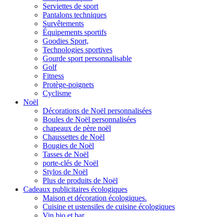
Serviettes de sport
Pantalons techniques
Survêtements
Équipements sportifs
Goodies Sport,
Technologies sportives
Gourde sport personnalisable
Golf
Fitness
Protège-poignets
Cyclisme
Noël
Décorations de Noël personnalisées
Boules de Noël personnalisées
chapeaux de père noël
Chaussettes de Noël
Bougies de Noël
Tasses de Noël
porte-clés de Noël
Stylos de Noël
Plus de produits de Noël
Cadeaux publicitaires écologiques
Maison et décoration écologiques.
Cuisine et ustensiles de cuisine écologiques
Vin bio et bar