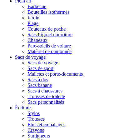
Plein air
Barbecue
Bouteilles isothermes
Jardin
Plage
Couteaux de poche
Sacs frigo et nourriture
Chapeaux
Pare-soleils de voiture
Matériel de randonnée
Sacs de voyage
Sacs de voyage
Sacs de sport
Malletes et porte-documents
Sacs à dos
Sacs banane
Sacs à chaussures
Trousses de toilette
Sacs personnalisés
Écriture
Stylos
Trousses
Étuis et emballages
Crayons
Surligneurs