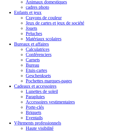
Animaux domestiques
cadres photo
Enfants et jeux
Crayons de couleur
Jeux de cartes et jeux de société
Jouets
Peluches
Matériaux scolaires
Bureaux et affaires
Calculatrices
Conférenciers
Carnets
Bureau
Etuis-cartes
Geschenksets
Pochettes marques-pages
Cadeaux et accessoires
Lunettes de soleil
Parapluies
Accessoires vestimentaires
Porte-clés
Briquets
Eventails
Vêtements professionnels
Haute visibilité