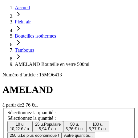
Accueil
Plein air
Bouteilles isothermes
Tambours
AMELAND Bouteille en verre 500ml
Numéro d’article : 15MO6413
AMELAND
à partir de
2,76 €
u.
Sélectionnez la quantité :
Sélectionnez la quantité :
10 u.
25 u.
Populaire
50 u.
100 u.
10,22 € / u.
5,94 € / u.
5,76 € / u.
5,77 € / u.
250 u.
Le plus économique !
Autre quantité...