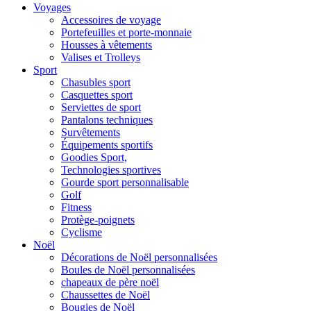
Voyages
Accessoires de voyage
Portefeuilles et porte-monnaie
Housses à vêtements
Valises et Trolleys
Sport
Chasubles sport
Casquettes sport
Serviettes de sport
Pantalons techniques
Survêtements
Équipements sportifs
Goodies Sport,
Technologies sportives
Gourde sport personnalisable
Golf
Fitness
Protège-poignets
Cyclisme
Noël
Décorations de Noël personnalisées
Boules de Noël personnalisées
chapeaux de père noël
Chaussettes de Noël
Bougies de Noël