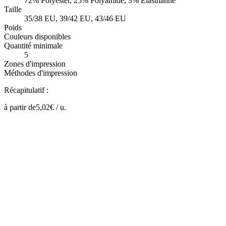
72% Polyester, 25% Polyamide, 3% Elasthanne
Taille
35/38 EU, 39/42 EU, 43/46 EU
Poids
Couleurs disponibles
Quantité minimale
5
Zones d'impression
Méthodes d'impression
Récapitulatif :
à partir de
5,02
€ /
u.