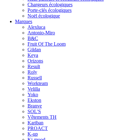
Chargeurs écologiques
Porte-clés écologiques
Noël écologique
Marques
Alexluca
Antonio-Miro
B&C
Fruit Of The Loom
Gildan
Keya
Orizons
Result
Roly
Russell
Workteam
Velilla
Yoko
Ekston
Branve
SOL'S
Vêtements TH
Kariban
PROACT
K-up
Ki-mood