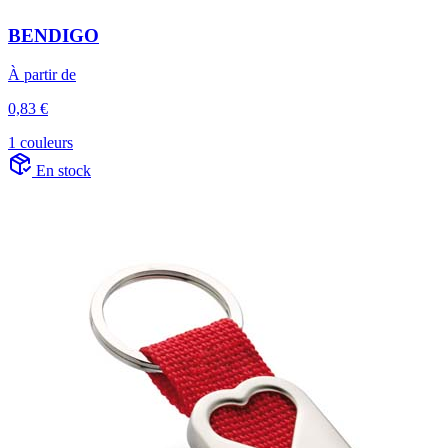
BENDIGO
À partir de
0,83 €
1 couleurs
En stock