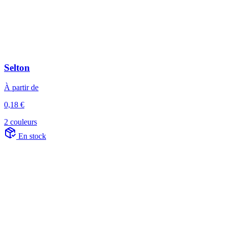
Selton
À partir de
0,18 €
2 couleurs
En stock