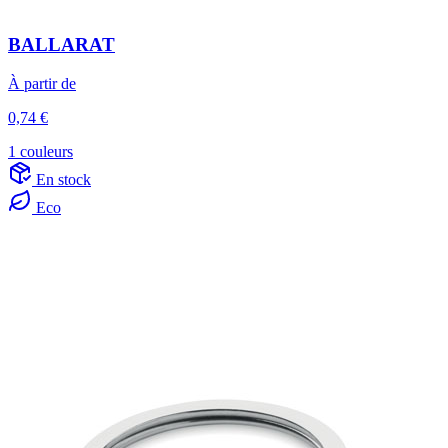
BALLARAT
À partir de
0,74 €
1 couleurs
En stock
Eco