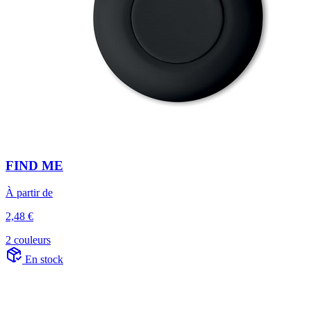
FIND ME
À partir de
2,48 €
2 couleurs
En stock