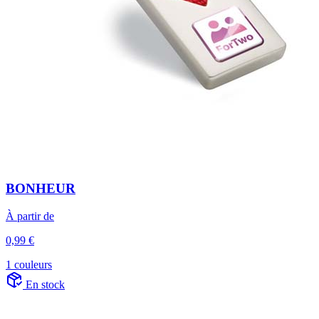
BONHEUR
À partir de
0,99 €
1 couleurs
En stock