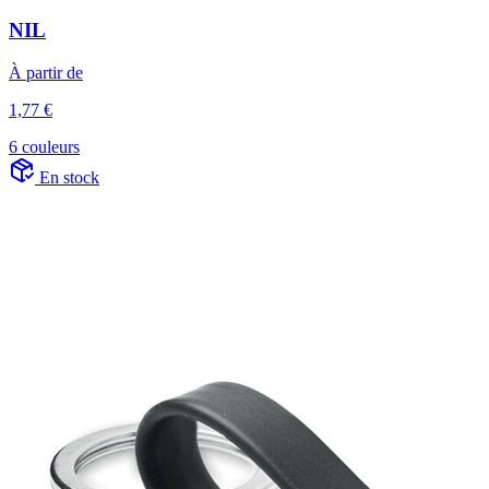
NIL
À partir de
1,77 €
6 couleurs
En stock