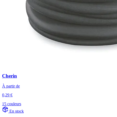
Cherin
À partir de
0,29 €
15 couleurs
En stock