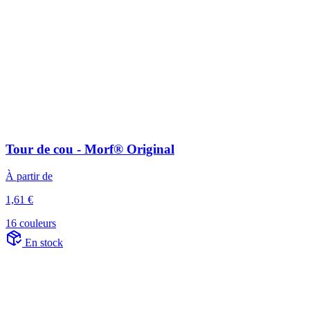
Tour de cou - Morf® Original
À partir de
1,61 €
16 couleurs
En stock