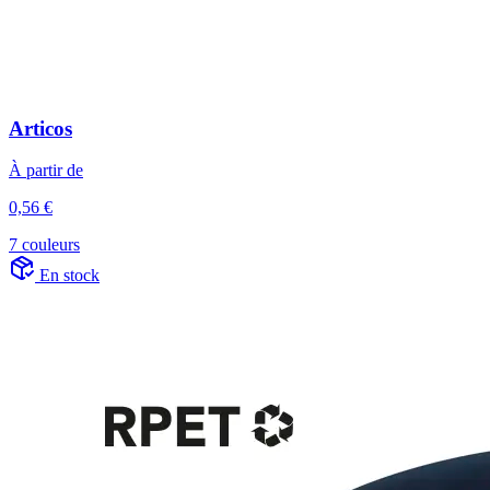
Articos
À partir de
0,56 €
7 couleurs
En stock