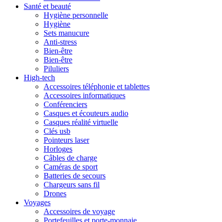
Santé et beauté
Hygiène personnelle
Hygiène
Sets manucure
Anti-stress
Bien-être
Bien-être
Piluliers
High-tech
Accessoires téléphonie et tablettes
Accessoires informatiques
Conférenciers
Casques et écouteurs audio
Casques réalité virtuelle
Clés usb
Pointeurs laser
Horloges
Câbles de charge
Caméras de sport
Batteries de secours
Chargeurs sans fil
Drones
Voyages
Accessoires de voyage
Portefeuilles et porte-monnaie