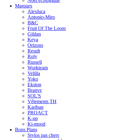
Noël écologique
Marques
Alexluca
Antonio-Miro
B&C
Fruit Of The Loom
Gildan
Keya
Orizons
Result
Roly
Russell
Workteam
Velilla
Yoko
Ekston
Branve
SOL'S
Vêtements TH
Kariban
PROACT
K-up
Ki-mood
Bons Plans
Stylos pas chers