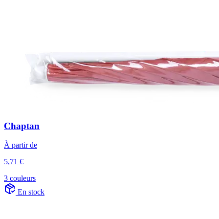
Chaptan
À partir de
5,71 €
3 couleurs
En stock