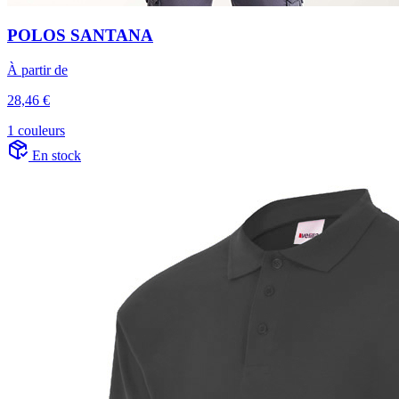
POLOS SANTANA
À partir de
28,46 €
1 couleurs
En stock