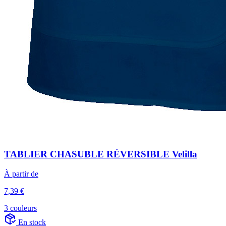
TABLIER CHASUBLE RÉVERSIBLE Velilla
À partir de
7,39 €
3 couleurs
En stock