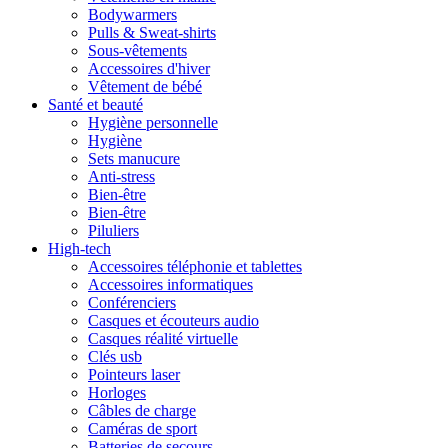
Bodywarmers
Pulls & Sweat-shirts
Sous-vêtements
Accessoires d'hiver
Vêtement de bébé
Santé et beauté
Hygiène personnelle
Hygiène
Sets manucure
Anti-stress
Bien-être
Bien-être
Piluliers
High-tech
Accessoires téléphonie et tablettes
Accessoires informatiques
Conférenciers
Casques et écouteurs audio
Casques réalité virtuelle
Clés usb
Pointeurs laser
Horloges
Câbles de charge
Caméras de sport
Batteries de secours