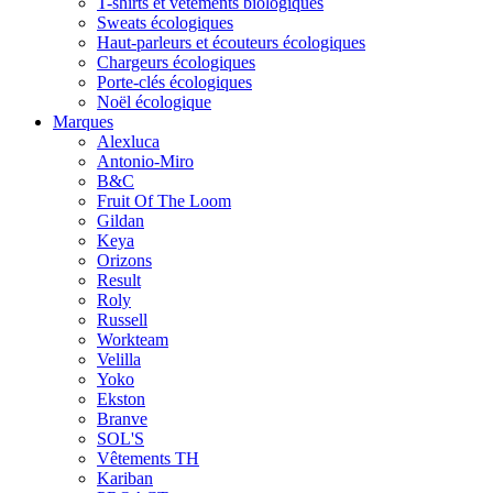
T-shirts et vêtements biologiques
Sweats écologiques
Haut-parleurs et écouteurs écologiques
Chargeurs écologiques
Porte-clés écologiques
Noël écologique
Marques
Alexluca
Antonio-Miro
B&C
Fruit Of The Loom
Gildan
Keya
Orizons
Result
Roly
Russell
Workteam
Velilla
Yoko
Ekston
Branve
SOL'S
Vêtements TH
Kariban