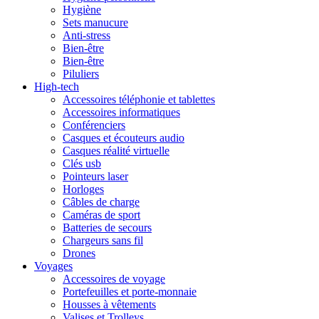
Hygiène
Sets manucure
Anti-stress
Bien-être
Bien-être
Piluliers
High-tech
Accessoires téléphonie et tablettes
Accessoires informatiques
Conférenciers
Casques et écouteurs audio
Casques réalité virtuelle
Clés usb
Pointeurs laser
Horloges
Câbles de charge
Caméras de sport
Batteries de secours
Chargeurs sans fil
Drones
Voyages
Accessoires de voyage
Portefeuilles et porte-monnaie
Housses à vêtements
Valises et Trolleys