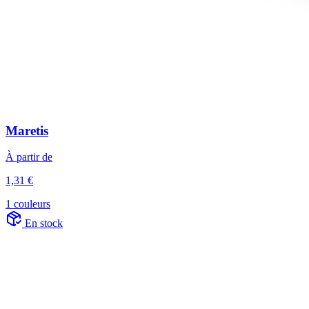
Maretis
À partir de
1,31 €
1 couleurs
En stock