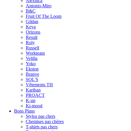
Alexluca
Antonio-Miro
B&C
Fruit Of The Loom
Gildan
Keya
Orizons
Result
Roly
Russell
Workteam
Velilla
Yoko
Ekston
Branve
SOL'S
Vêtements TH
Kariban
PROACT
K-up
Ki-mood
Bons Plans
Stylos pas chers
Chemises pas chères
T-shirts pas chers