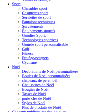
Sport
Chasubles sport
Casquettes sport
Serviettes de sport
Pantalons techniques
Survêtements
Équipements sportifs
Goodies Sport,
Technologies sportives
Gourde sport personnalisable
Golf
Fitness
Protège-poignets
Cyclisme
Noël
Décorations de Noël personnalisées
Boules de Noël personnalisées
chapeaux de père noël
Chaussettes de Noël
Bougies de Noël
Tasses de Noël
porte-clés de Noël
Stylos de Noël
Plus de produits de Noël
Cadeaux publicitaires écologiques