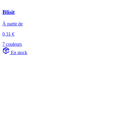
Blisit
À partir de
0,31 €
7 couleurs
En stock