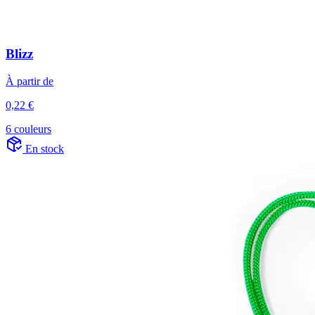
Blizz
À partir de
0,22 €
6 couleurs
En stock