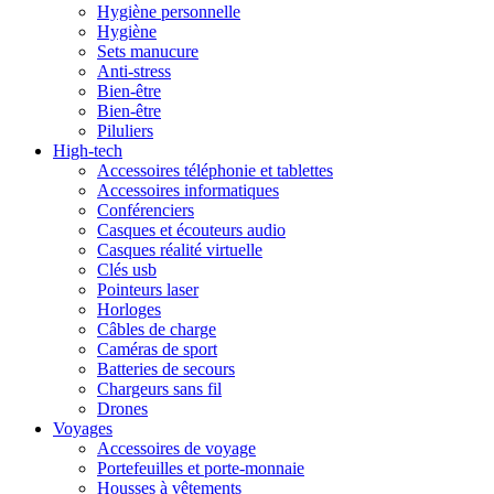
Hygiène personnelle
Hygiène
Sets manucure
Anti-stress
Bien-être
Bien-être
Piluliers
High-tech
Accessoires téléphonie et tablettes
Accessoires informatiques
Conférenciers
Casques et écouteurs audio
Casques réalité virtuelle
Clés usb
Pointeurs laser
Horloges
Câbles de charge
Caméras de sport
Batteries de secours
Chargeurs sans fil
Drones
Voyages
Accessoires de voyage
Portefeuilles et porte-monnaie
Housses à vêtements