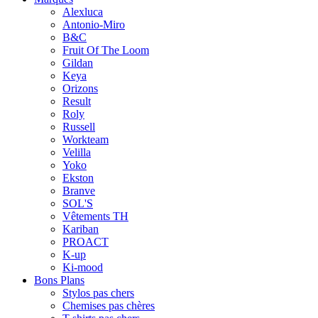
Alexluca
Antonio-Miro
B&C
Fruit Of The Loom
Gildan
Keya
Orizons
Result
Roly
Russell
Workteam
Velilla
Yoko
Ekston
Branve
SOL'S
Vêtements TH
Kariban
PROACT
K-up
Ki-mood
Bons Plans
Stylos pas chers
Chemises pas chères